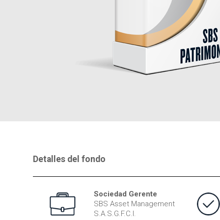
Detalles del fondo
Sociedad Gerente
SBS Asset Management
S.A.S.G.F.C.I.